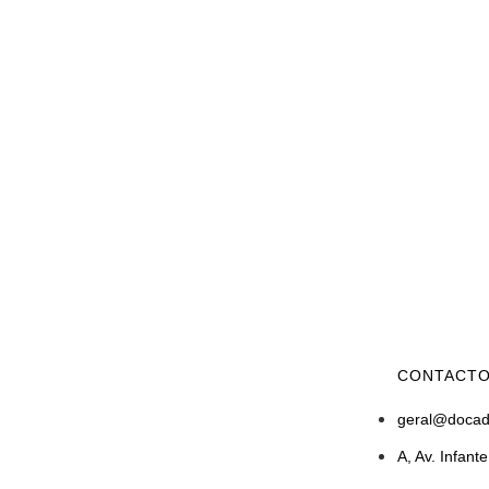
CONTACT
geral@docad
A, Av. Infan