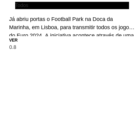
Todos
Já abriu portas o Football Park na Doca da
Marinha, em Lisboa, para transmitir todos os jogos
do Euro 2024. A iniciativa acontece através de uma
VER
parceria entre a Sport TV, a Câmara Municipal de
Lisboa e a Betano.